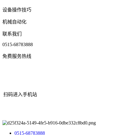
设备操作技巧
机械自动化
联系我们
0515-68783888
免费服务热线
扫码进入手机站
网站地图
|
|
XML
|
© 2022 Copyright
江苏J9集团(china)官网机械有
限公司
All rights reserved.
0515-68783888