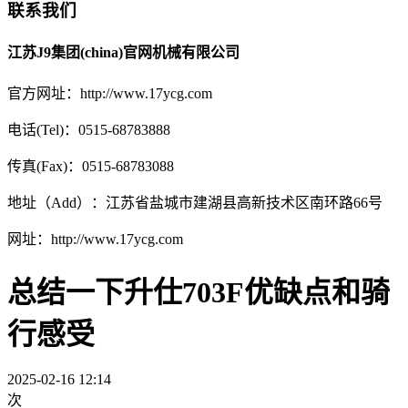
联系我们
江苏J9集团(china)官网机械有限公司
官方网址：http://www.17ycg.com
电话(Tel)：0515-68783888
传真(Fax)：0515-68783088
地址（Add）：江苏省盐城市建湖县高新技术区南环路66号
网址：http://www.17ycg.com
总结一下升仕703F优缺点和骑
行感受
2025-02-16 12:14
次