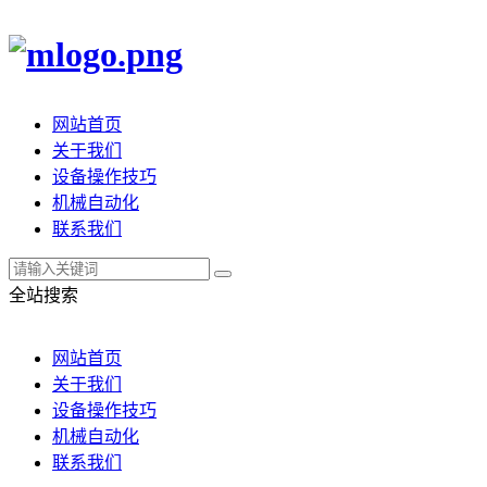
网站首页
关于我们
设备操作技巧
机械自动化
联系我们
全站搜索
网站首页
关于我们
设备操作技巧
机械自动化
联系我们