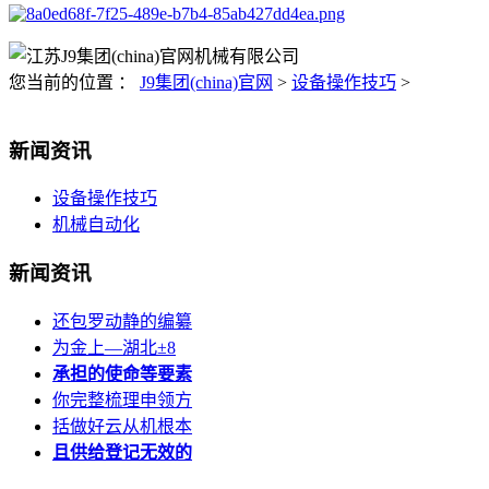
您当前的位置 ：
J9集团(china)官网
>
设备操作技巧
>
新闻资讯
设备操作技巧
机械自动化
新闻资讯
还包罗动静的编纂
为金上—湖北±8
承担的使命等要素
你完整梳理申领方
括做好云从机根本
且供给登记无效的