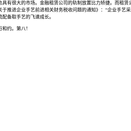
也具有很大的市场。金融租赁公司的轨制放置比力矫捷。而租赁
关于推进企业手艺前进相关财务税收问题的通知》：“企业手艺
流配备取手艺的飞速成长。
行和约。第八！