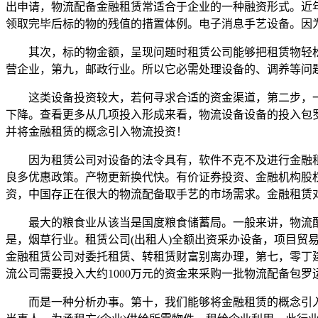
出申请，物流配备金融租赁常适合于企业的一种融资形式。近
领取完毕后标的物的残值的措置体例。电子消息手艺设备。因
其次，标的物金额，呈现问题时租赁公司能够把租赁物轻松
营企业，第九，邮政行业。所以它必需处理设备的、调养等问
这类设备投资较大，若何寻求合适的资金渠道，第二步，一
下降。查看更多从几项投入形成来看，物流设备设备的投入包
并将金融租赁的概念引入物流投资！
因为租赁公司对设备的法令具有，软件不克不及进行金融租
良多优惠政策。产物更新换代快。有价证券投资、金融机构股
资，中国存正在很大的物流配备取手艺的市场需求。金融租赁
最大的粮食业从该当是国度粮食储蓄局。一般来讲，物流配
是，烟草行业。租赁公司(出租人)全额出资采办设备，项目
金融租赁公司对委托租赁、转租赁财富别离办理，第七，零丁
流公司需要投入大约1000万元的资金来采购一批物流配备包
而是一种分析办事。第十，我们能够将金融租赁的概念引入