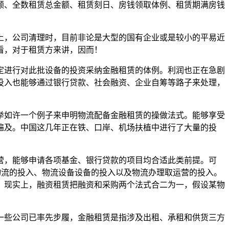
额、全数租赁总金额、租赁刻日、房钱领取体例、租赁期满房钱
。
，公司清理时，目前非论是大型的国有企业或是较小的平易近
看，对于租赁方来讲，因而！
进行对此批设备的投资采纳金融租赁的体例。利润也正在急剧
投入也能够通过银行贷款、社会融资、企业自筹等路子来处理，
如许一个例子来申明物流配备金融租赁的操做法式。能够享受
遍及。中国这几年正在铁、口岸、机场扶植中进行了大量的投
，能够申请各项基金、银行贷款的项目均合适此类前提。可
物流的投入、物流设备设备的投入以及物流办理取运营的投入。
。现实上，融资租赁把融资和采购两个法式合二为一，假设某物
些公司已率先步履，金融租赁是指涉及出租、承租和供货三方