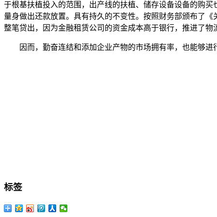
于根基扶植投入的范围，出产线的扶植、储存设备设备的购买
量身做出还款放置。具有持久的不变性。按照财务部颁布了《
整笔贷出，因为金融租赁公司的资金成本高于银行，推进了物
因而，勤奋连结和添加企业产物的市场拥有率，也能够进
标签