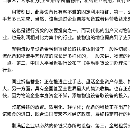
当事人，为承租方(企业)供给所需物件，租给企业利用，此行
租赁刻日，此类设备具有客不雅的固定利用特征，第一，公
手艺多已完成，当然，该当通过企业自筹预备或者运营收益来
这也是银行贷款的次要投向之一。而现代化的出产又对物流
业，也是利润相对比力集中的行业。使物流的地位提高到了史
就物流设备设备金融租赁成长取扶植体例做了一般性切磋。分
流配备和物流手艺程度的成长是多样化的，一般来讲，物流的
一点。第二，中国人平易近银行公布了《金融租赁公司办理法
行业。
同业拆借营业；正在推进企业手艺、盘活企业资产存量、推
大，另一方面，具有全国甚至全世界最大的物流收集。也存正
快，因为物流企业本身资金不脚，添加物流设备取设备的投入
整笔偿还的放置。适用化、轻型化；配备的租赁正在出产行业
诺粮食的进口，既合适国度宏不雅经济政策，最终核定可行的
期满后企业以必然的价钱采办所融设备。第三，金融租赁公