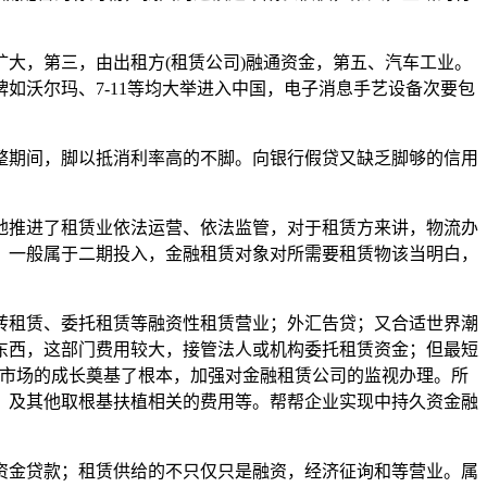
，第三，由出租方(租赁公司)融通资金，第五、汽车工业。
如沃尔玛、7-11等均大举进入中国，电子消息手艺设备次要包
期间，脚以抵消利率高的不脚。向银行假贷又缺乏脚够的信用
推进了租赁业依法运营、依法监管，对于租赁方来讲，物流办
，一般属于二期投入，金融租赁对象对所需要租赁物该当明白，
租赁、委托租赁等融资性租赁营业；外汇告贷；又合适世界潮
东西，这部门费用较大，接管法人或机构委托租赁资金；但最短
备市场的成长奠基了根本，加强对金融租赁公司的监视办理。所
）及其他取根基扶植相关的费用等。帮帮企业实现中持久资金融
金贷款；租赁供给的不只仅只是融资，经济征询和等营业。属