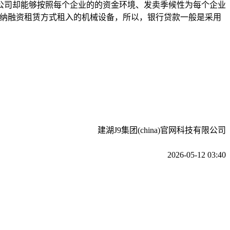
公司却能够按照每个企业的的资金环境、发卖季候性为每个企业
采纳融资租赁方式租入的机械设备，所以，银行贷款一般是采用
建湖J9集团(china)官网科技有限公司
2026-05-12 03:40