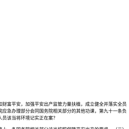
财富平安，加强平安出产监管力量扶植，成立健全并落实全员
院应急办理部分会同国务院相关部分的其他功课，第九十一条负
人员该当将环境记实正在案？