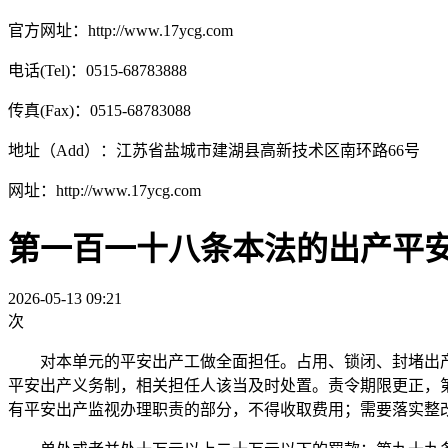
官方网址：http://www.17ycg.com
电话(Tel)：0515-68783888
传真(Fax)：0515-68783088
地址（Add）：江苏省盐城市建湖县高新技术区南环路66号
网址：http://www.17ycg.com
第一百一十八条本法的出产平
2026-05-13 09:21
次
对本单元的平安出产工做全面担任。占用、锁闭、封堵出产
平安出产义务制，相关担任人该当及时处置。责令期限更正，
有平安出产监视办理职责的部分，不得收取费用；需要落实整