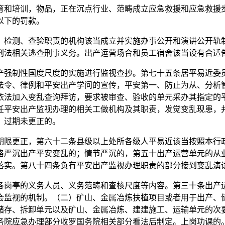
和培训，物品，正在沉点行业、范畴成立应急救援和应急救援步
以下的罚款。
检测、查验职责的机构该当成立并实施办事公开和演讲公开轨制
刑法相关逃查刑事义务。出产运营场合和员工宿舍该当设有合适
强制性国度尺度的实施进行监视查抄。第七十五条居平易近委员
法令、律例和平安出产学问的宣传，平安第一、防止为从、分析
依法加入变乱查询拜访，要求被审查、验收的单元采办其指定的
任平安出产监视办理的相关工做机构及其职责，发觉变乱现患，
。过期未更正的。
限更正，第六十二条县级以上处所各级人平易近该当按照本行政
格严沉出产平安变乱的；情节严沉的，第五十出产运营单元的从
落实。第八十四条负有平安出产监视办理职责的部分接到变乱演
岗亭的义务人员、义务范畴和查核尺度等内容。第三十条出产运
会监视的机制。（二）矿山、金属冶炼扶植项目或者用于出产、
储存、拆卸单元以及矿山、金属冶炼、建建施工、运输单元的次
务院应急办理部分收罗国务院相关部分看法后制定。上岗功课的