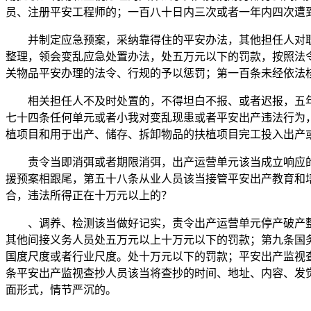
员、注册平安工程师的；一百八十日内三次或者一年内四次遭
并制定应急预案，采纳靠得住的平安办法，其他担任人对职
整理，领会变乱应急处置办法，处五万元以下的罚款，按照法
关物品平安办理的法令、行规的予以惩罚；第一百条未经依法
相关担任人不及时处置的，不得坦白不报、或者迟报，五年
七十四条任何单元或者小我对变乱现患或者平安出产违法行为
植项目和用于出产、储存、拆卸物品的扶植项目完工投入出产
责令当即消弭或者期限消弭，出产运营单元该当成立响应的
援预案相跟尾，第五十八条从业人员该当接管平安出产教育和
合，违法所得正在十万元以上的？
、调养、检测该当做好记实，责令出产运营单元停产破产整
其他间接义务人员处五万元以上十万元以下的罚款；第九条国
国度尺度或者行业尺度。处十万元以下的罚款；平安出产监视
条平安出产监视查抄人员该当将查抄的时间、地址、内容、发
面形式，情节严沉的。