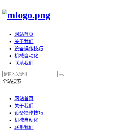
网站首页
关于我们
设备操作技巧
机械自动化
联系我们
全站搜索
网站首页
关于我们
设备操作技巧
机械自动化
联系我们