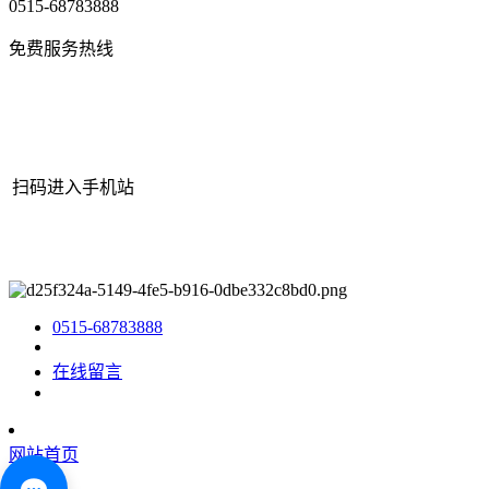
0515-68783888
免费服务热线
扫码进入手机站
网站地图
|
|
XML
|
© 2022 Copyright
江苏J9集团(china)官网机械有
限公司
All rights reserved.
0515-68783888
在线留言
网站首页