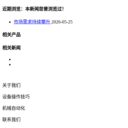
近期浏览：本新闻您曾浏览过！
市场需求持续攀升
2026-05-25
相关产品
相关新闻
关于我们
设备操作技巧
机械自动化
联系我们