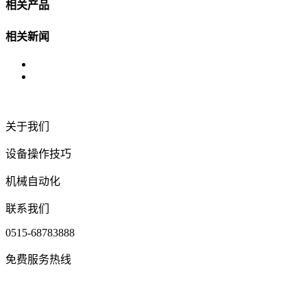
相关产品
相关新闻
关于我们
设备操作技巧
机械自动化
联系我们
0515-68783888
免费服务热线