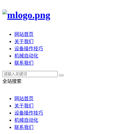
网站首页
关于我们
设备操作技巧
机械自动化
联系我们
全站搜索
网站首页
关于我们
设备操作技巧
机械自动化
联系我们