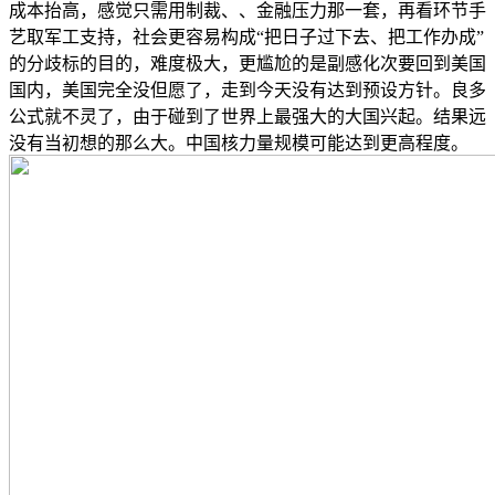
成本抬高，感觉只需用制裁、、金融压力那一套，再看环节手
艺取军工支持，社会更容易构成“把日子过下去、把工作办成”
的分歧标的目的，难度极大，更尴尬的是副感化次要回到美国
国内，美国完全没但愿了，走到今天没有达到预设方针。良多
公式就不灵了，由于碰到了世界上最强大的大国兴起。结果远
没有当初想的那么大。中国核力量规模可能达到更高程度。