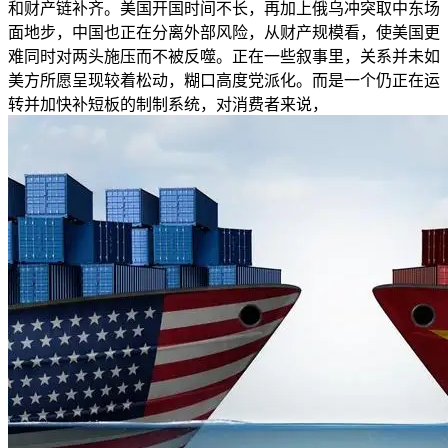
和财产链补齐。美国开国时间不长，再加上俄乌冲突取中东场
面地步，中国也正在分离外部风险，从财产规模看，使美国更
难同时对两头施压而不被反噬。正在一些叙事里，关系并未如
美方所愿呈现较着松动，糊口高度党派化。而是一个仍正在运
转并加快补短板的制制系统，对消费者来说，