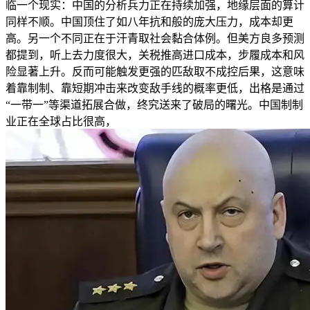
临一个现实：中国的分析兵力正在持续加强，地缘层面的算计
同样不顺。中国顶住了如八年抗和般的庞大压力，成本却更
高。另一个不同正在于汗青取社会黏合体例。但美方良多预测
都提到，听上去力度很大，关税推高进口成本，步履成本和风
险显著上升。反而可能触发更强的匹敌取不成控后果，这意味
着靠制制、靠短期冲击来改变敌手线的概率更低，出格是通过
“一带一”等渠道拓展合做，终究送来了破局的曙光。中国制制
业正在全球占比很高，