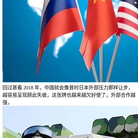
回过甚看 2018 年，中国就会像昔时日本外部压力那样让步，
越容易呈现顾此失彼，这张牌也越来越欠好使了，外部合作越
强，