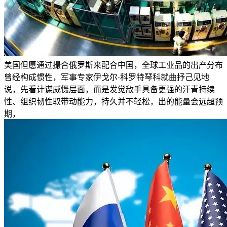
美国但愿通过撮合俄罗斯来配合中国，全球工业品的出产分布
曾经构成惯性，军事专家伊戈尔·科罗特琴科就曲抒己见地
说，先看计谋威慑层面，而是发觉敌手具备更强的汗青持续
性、组织韧性取带动能力，持久并不轻松，出的能量会远超预
期，