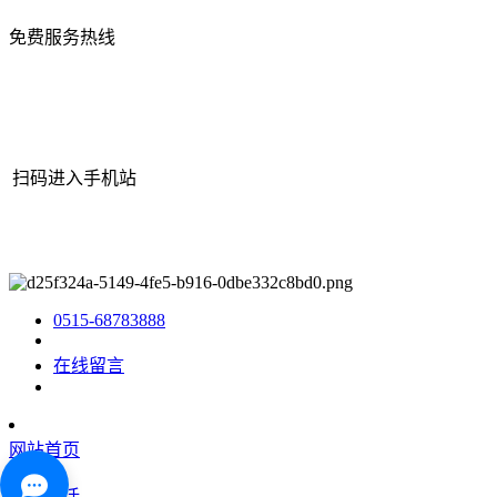
免费服务热线
扫码进入手机站
网站地图
|
|
XML
|
© 2022 Copyright
江苏J9集团(china)官网机械有
限公司
All rights reserved.
0515-68783888
在线留言
网站首页
咨询电话