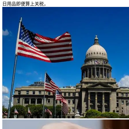
日用品即便算上关税，