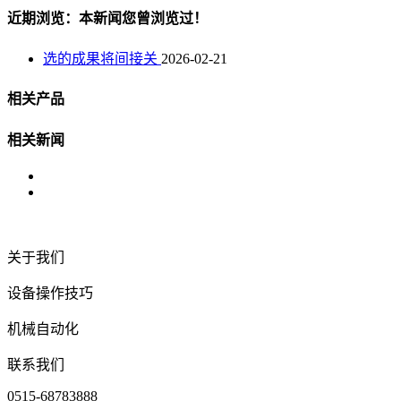
近期浏览：本新闻您曾浏览过！
选的成果将间接关
2026-02-21
相关产品
相关新闻
关于我们
设备操作技巧
机械自动化
联系我们
0515-68783888