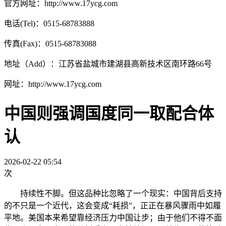
官方网址：http://www.17ycg.com
电话(Tel)：0515-68783888
传真(Fax)：0515-68783088
地址（Add）：江苏省盐城市建湖县高新技术区南环路66号
网址：http://www.17ycg.com
中国则强调国度同一取配合体
认
2026-02-22 05:54
次
持续性不脚。但这品种比忽略了一个现实：中国背后支持
的不只是一个近代，这会变成“耗损”，正正在暴风骤雨中如履
平地。美国本来希望靠经济压力中国让步；由于他们不得不面