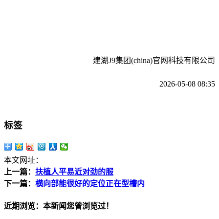
建湖J9集团(china)官网科技有限公司
2026-05-08 08:35
标签
本文网址：
上一篇：
扶植人平易近对劲的服
下一篇：
横向部能很好的定位正在型槽内
近期浏览：本新闻您曾浏览过！