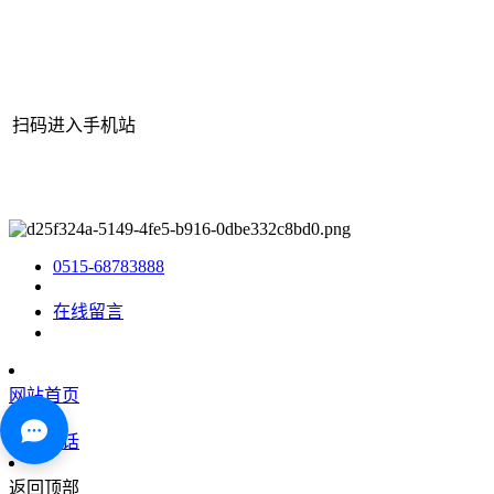
扫码进入手机站
网站地图
|
|
XML
|
© 2022 Copyright
江苏J9集团(china)官网机械有
限公司
All rights reserved.
0515-68783888
在线留言
网站首页
咨询电话
返回顶部