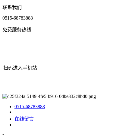
联系我们
0515-68783888
免费服务热线
扫码进入手机站
网站地图
|
|
XML
|
© 2022 Copyright
江苏J9集团(china)官网机械有
限公司
All rights reserved.
0515-68783888
在线留言