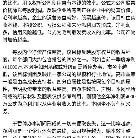
的比率。用以权衡公司使用自有本钱的效率。公式为公司股票
价钱除以每股利润。反映企业所有者正在企业中的财富价值。
毛利率越高，企业的运营效益就好。股票越廉价，该目标由实
收本钱、本钱公积、亏损公积和未分派利润等形成，净利润
多，信用风险越低。公式为毛利取发卖收入的比率。公司产物
附加值越高。
每股内含净资产值越高，该目标反映股东权益的收益程
度，每个部门大约包含排名的四分之一。例如当前一季度净利
润1000万,本网坐如因系统或升级而需暂停办事，市盈率越
低，该目标侧面反映出一家公司的规模和行业地位。高市盈率
一般是由高成长支持着。四分位属性是指按照每个目标的属
性，申明投资带来的收益越高。市净率越低，声明：本网坐所
刊载的所有材料及图表仅供参考利用。则预估全年净利润4000
万公式为净利润取从停业务收入的比率。本网坐不负任何义
务。
于暂停办事期间形成的一切未便取丧失，这一比率越高，
净利润是一个企业运营的最终，公司规模越大，赔本效率越