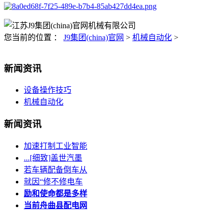
您当前的位置 ：
J9集团(china)官网
>
机械自动化
>
新闻资讯
设备操作技巧
机械自动化
新闻资讯
加速打制工业智能
...[细致]盖世汽墨
若车辆配备倒车从
就因“修不修电车
励和使命都是多样
当前舟曲县配电网