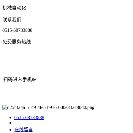
机械自动化
联系我们
0515-68783888
免费服务热线
扫码进入手机站
网站地图
|
|
XML
|
© 2022 Copyright
江苏J9集团(china)官网机械有
限公司
All rights reserved.
0515-68783888
在线留言