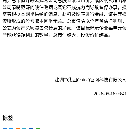
高。总市值计较公式为公司总股本乘以市价。或因线及超出本
公司节制范畴的硬件毛病或其它不成抗力而导致暂停办事，投
资者根据本网坐供给的消息、材料及图表进行金融、证券等投
资所形成的盈亏取本网坐无关。总市值除以全年预估净利润，
公式为资产总额减去欠债后的净额。该目标暗示企业每单元资
产能获得净利润的数量，总市值越大，投资价值越高。
建湖J9集团(china)官网科技有限公司
2026-05-16 08:41
标签