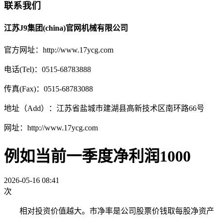
联系我们
江苏J9集团(china)官网机械有限公司
官方网址：http://www.17ycg.com
电话(Tel)：0515-68783888
传真(Fax)：0515-68783088
地址（Add）：江苏省盐城市建湖县高新技术区南环路66号
网址：http://www.17ycg.com
例如当前一季度净利润1000
2026-05-16 08:41
次
相对投资价值越大。市净率是公司股票价钱取每股净资产