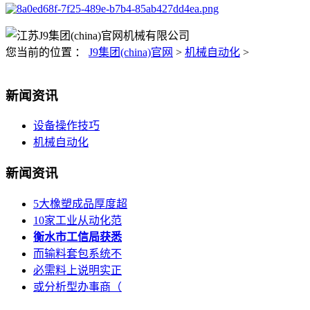
您当前的位置 ：
J9集团(china)官网
>
机械自动化
>
新闻资讯
设备操作技巧
机械自动化
新闻资讯
5大橡塑成品厚度超
10家工业从动化范
衡水市工信局获悉
而输料套包系统不
必需料上说明实正
或分析型办事商（