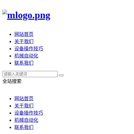
网站首页
关于我们
设备操作技巧
机械自动化
联系我们
全站搜索
网站首页
关于我们
设备操作技巧
机械自动化
联系我们