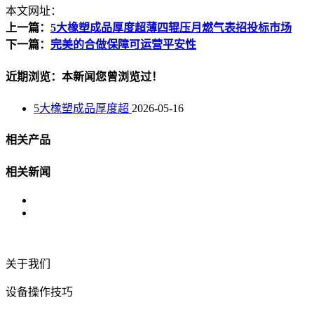
本文网址：
上一篇：
5大橡塑成品厚度超薄四辊压月燃气表招投标市场
下一篇：
完美的合做保障可运营平安性
近期浏览：本新闻您曾浏览过！
5大橡塑成品厚度超
2026-05-16
相关产品
相关新闻
关于我们
设备操作技巧