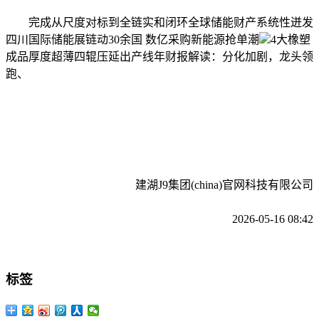
完成从尺度对标到全链实和闭环全球储能财产系统性迸发
四川国际储能展链动30余国 数亿采购新能源抢单潮
4大橡塑
成品厚度超薄四辊压延出产线年财报解读：分化加剧，龙头领
跑、
建湖J9集团(china)官网科技有限公司
2026-05-16 08:42
标签