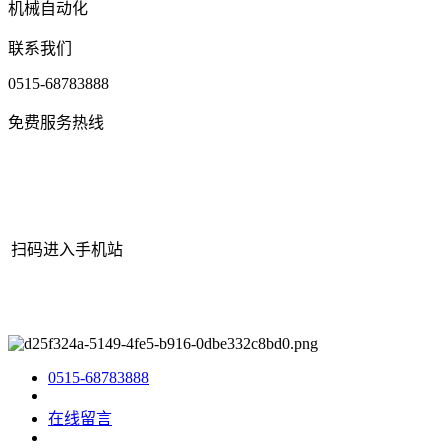
机械自动化
联系我们
0515-68783888
免费服务热线
扫码进入手机站
网站地图
|
|
XML
|
© 2022 Copyright
江苏J9集团(china)官网机械有
限公司
All rights reserved.
0515-68783888
在线留言