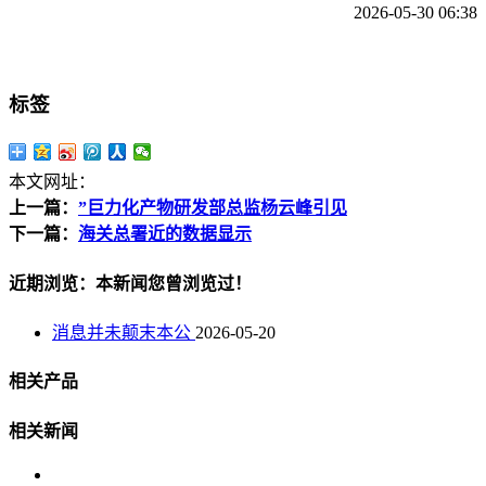
2026-05-30 06:38
标签
本文网址：
上一篇：
”巨力化产物研发部总监杨云峰引见
下一篇：
海关总署近的数据显示
近期浏览：本新闻您曾浏览过！
消息并未颠末本公
2026-05-20
相关产品
相关新闻