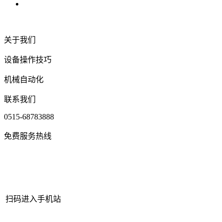
关于我们
设备操作技巧
机械自动化
联系我们
0515-68783888
免费服务热线
扫码进入手机站