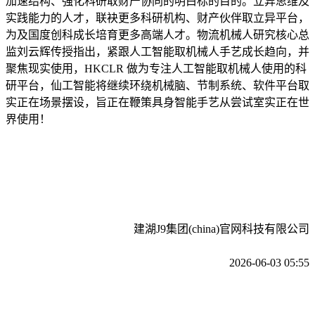
加速结构、强化科研取财产协同的明白标的目的。立异思维及
实践能力的人才，联袂更多科研机构、财产伙伴取立异平台，
为及国度创科成长培育更多高端人才。物流机械人研究核心总
监刘云辉传授指出，紧跟人工智能取机械人手艺成长趋向，并
聚焦现实使用，HKCLR 做为专注人工智能取机械人使用的科
研平台，仙工智能将继续环绕机械脑、节制系统、软件平台取
实正在场景摆设，旨正在鞭策具身智能手艺从尝试室实正在世
界使用！
建湖J9集团(china)官网科技有限公司
2026-06-03 05:55