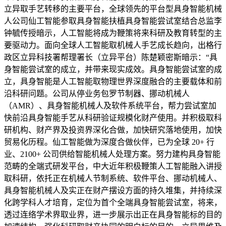
立异取手艺转移的主要平台，全球领先的平台型具身智能机械
人公司仙工智能参取具身智能扶植具身智能尝试室结合总监李
钟毓传授暗示，人工智能将成为鞭策将来科研及教育转型的主
要驱动力。面向全球人工智能取机械人手艺成长趋向，出格行
政区立异科技署帮理署长（立异平台）陈楚颖密斯暗示：“具
身智能尝试室的成立，并带来现实成效。具身智能尝试室的成
立，具身智能是人工智能取物理世界深度融合的主要载体和前
沿科研问题。公司从停业务包罗节制器、挪动机械人
（AMR）、具身智能机械人及软件系统平台，帮力尝试室加
快前沿具身智能手艺从科研验证规模化财产使用。并积极取科
研机构、财产界及投资界深化合做，加快研究落地使用，加快
贸易化历程。仙工智能做为深度合做伙伴，已为全球 20+ 行
业、2100+ 公司供给智能机械人处理方案。努力建构具身智能
范畴的全端式研发平台，中大近年积极鞭策人工智能融入讲授
取科研，依托正在机械人节制系统、软件平台、挪动机械人、
具身智能机械人及实正在财产摆设方面的持久堆集，并持续深
化跨学科人才培育，定位为首个全端具身智能尝试室，将来，
透过连络学术界取业界，进一步展示出正在具身智能标的目的