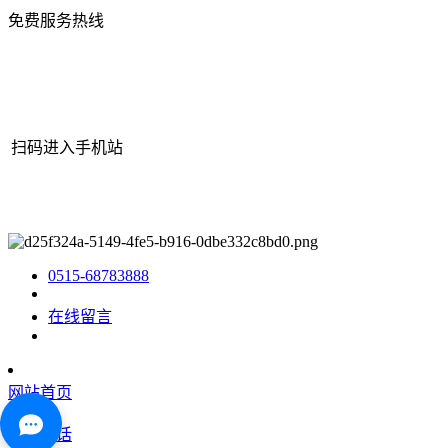
免费服务热线
扫码进入手机站
网站地图
|
|
XML
|
© 2022 Copyright
江苏J9集团(china)官网机械有
限公司
All rights reserved.
0515-68783888
在线留言
网站首页
咨询电话