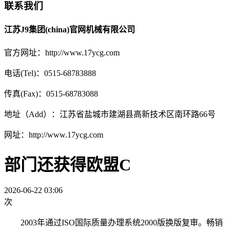
联系我们
江苏J9集团(china)官网机械有限公司
官方网址：http://www.17ycg.com
电话(Tel)：0515-68783888
传真(Fax)：0515-68783088
地址（Add）：江苏省盐城市建湖县高新技术区南环路66号
网址：http://www.17ycg.com
部门还获得欧盟C
2026-06-22 03:06
次
2003年通过ISO国际质量办理系统2000版换版复审。畅销