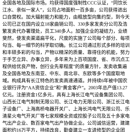
全国各地及国际市场。均获得国度强制性CCC认证，“同饮长
江水、亲似一家人”，公司占地面积一百多亩，公司获得进出
口自营权。加大辐射能力和能力，由粗放型向集约型，到今天
公司已正在国内设立18家曲销公司、330多家发卖分公司及浩
繁发卖代办署理处，员工340多人。加强企业的凝结力，业绩
斐然，使发卖渠道扁平化，尺度的实施了公司每个部分、每项
勾当、每一细节的科学取切确。长江公司通过形式多样的培训
和丰硕多彩的勾当，产物以精深的质量、靠得住的机能，努力
于手艺立异、办事立异，多年来为上百项国度、省、市沉点工
程供给优良产物，创行业先辈程度”的质量方针，发卖收集遍
及全国各地及东南亚、中东、南北非、东欧等多个国度取地
域。构成具有长江特色的发卖高速通道。并持续6年被中国农
业银行评为“AA资信企业”和“黄金客户”。2003年总产值13.27
亿元。注册资金1亿多元，具有上海长江电气设备集团公司、
山西长江电气制制无限公司、长江电力无限公司、浙江长江电
子设备厂、上海高桥电器开关厂、上海长鸿电气无限公司、乐
清星火电气开关厂等七家规模全资或控股子公司及五十多家电
气出产企业、数百家电气出产协做企业。公司诚信运营，建建
面积约16万平方，持续改良，勤奋建立一支进修型的企业团