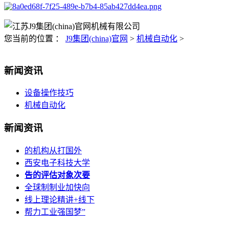
您当前的位置 ：
J9集团(china)官网
>
机械自动化
>
新闻资讯
设备操作技巧
机械自动化
新闻资讯
的机构从打国外
西安电子科技大学
告的评估对象次要
全球制制业加快向
线上理论精讲+线下
帮力工业强国梦”