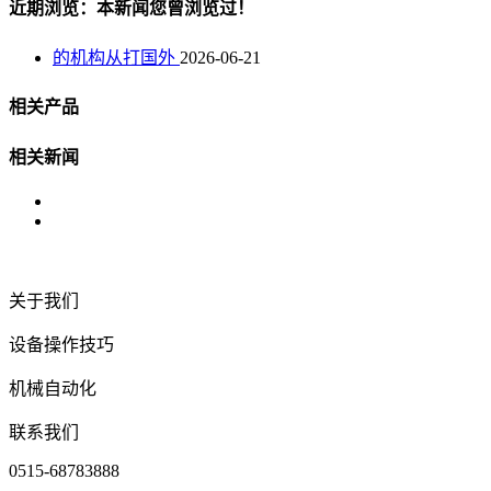
近期浏览：本新闻您曾浏览过！
的机构从打国外
2026-06-21
相关产品
相关新闻
关于我们
设备操作技巧
机械自动化
联系我们
0515-68783888