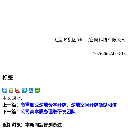
建湖J9集团(china)官网科技有限公司
2026-06-24 03:13
标签
本文网址：
上一篇：
急需顺应深地资本开辟、深地空间开辟操纵和洁
下一篇：
公司高本质办理取研发团队
近期浏览：本新闻您曾浏览过！