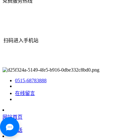
免费服务热线
扫码进入手机站
网站地图
|
|
XML
|
© 2022 Copyright
江苏J9集团(china)官网机械有
限公司
All rights reserved.
0515-68783888
在线留言
网站首页
咨询电话