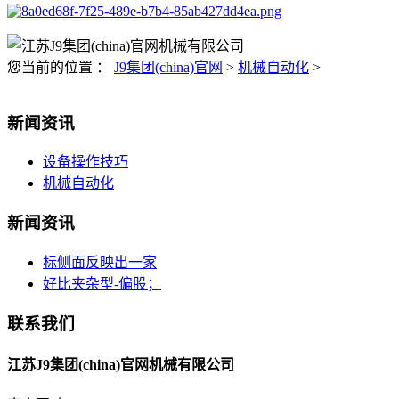
您当前的位置 ：
J9集团(china)官网
>
机械自动化
>
新闻资讯
设备操作技巧
机械自动化
新闻资讯
标侧面反映出一家
好比夹杂型-偏股；
联系我们
江苏J9集团(china)官网机械有限公司