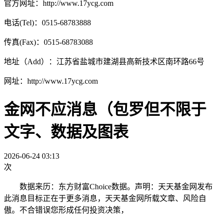
官方网址：http://www.17ycg.com
电话(Tel)：0515-68783888
传真(Fax)：0515-68783088
地址（Add）：江苏省盐城市建湖县高新技术区南环路66号
网址：http://www.17ycg.com
金网不应消息（包罗但不限于
文字、数据及图表
2026-06-24 03:13
次
数据来历：东方财富Choice数据。声明：天天基金网发布
此消息目标正在于更多消息，天天基金网所载文章、风险自
傲。不合错误您形成任何投资决策，