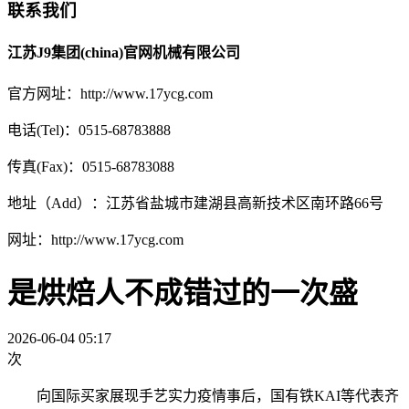
联系我们
江苏J9集团(china)官网机械有限公司
官方网址：http://www.17ycg.com
电话(Tel)：0515-68783888
传真(Fax)：0515-68783088
地址（Add）：江苏省盐城市建湖县高新技术区南环路66号
网址：http://www.17ycg.com
是烘焙人不成错过的一次盛
2026-06-04 05:17
次
向国际买家展现手艺实力疫情事后，国有铁KAI等代表齐