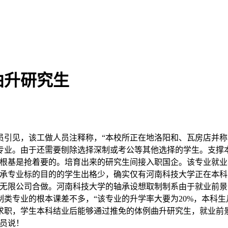
曲升研究生
见，该工做人员注释称，“本校所正在地洛阳和、瓦房店并称
专业。由于还需要刨除选择深制或考公等其他选择的学生。支撑
根基是抢着要的。培育出来的研究生间接入职国企。该专业就业率
轴承专业标的目的的学生出格少，确实仅有河南科技大学正在本科
工集团无限公司合做。河南科技大学的轴承设想取制制系由于就业
类专业的根本课差不多，“该专业的升学率大要为20%，本科
职，学生本科结业后能够通过推免的体例曲升研究生，就业前景
员说！