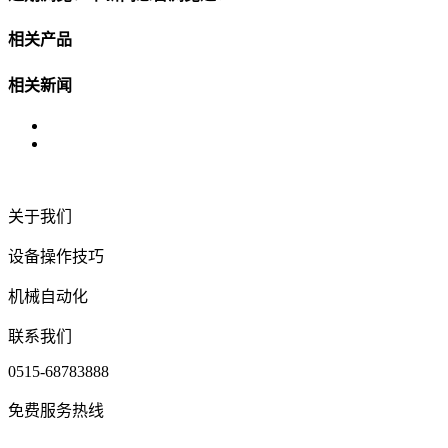
相关产品
相关新闻
关于我们
设备操作技巧
机械自动化
联系我们
0515-68783888
免费服务热线