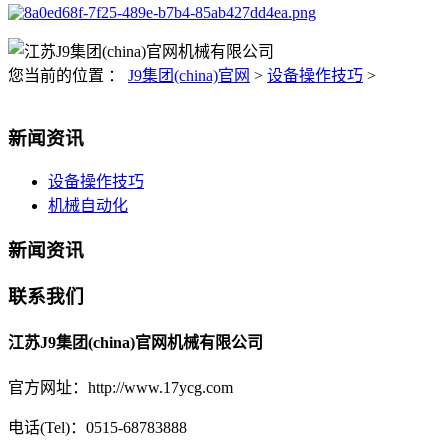
您当前的位置 ：
J9集团(china)官网
>
设备操作技巧
>
新闻资讯
设备操作技巧
机械自动化
新闻资讯
联系我们
江苏J9集团(china)官网机械有限公司
官方网址：http://www.17ycg.com
电话(Tel)：0515-68783888