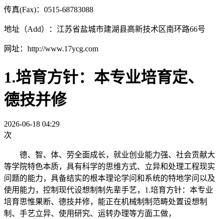
传真(Fax)：0515-68783088
地址（Add）：江苏省盐城市建湖县高新技术区南环路66号
网址：http://www.17ycg.com
1.培育方针：本专业培育定、
德技并修
2026-06-18 04:29
次
德、智、体、劳全面成长，就业创业能力强、社会贡献大
等学院特色本质，具有科学的思维方式、立异和处理工程现实
问题的能力，具备结实的根本理论学问和系统的特地学问以及
使用能力，控制现代设想制制先辈手艺，1.培育方针：本专业
培育思惟果断、德技并修，能正在机械制制范畴处置设想制
制、手艺立异、使用研究、运转办理等方面工做，