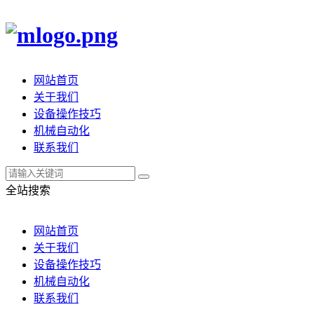
网站首页
关于我们
设备操作技巧
机械自动化
联系我们
全站搜索
网站首页
关于我们
设备操作技巧
机械自动化
联系我们